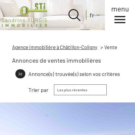
menu
Langue
fr
Langue
0
Accueil
fr
Agence immobilière à Châtillon-Coligny
Vente
Annonces de ventes immobilières
Annonce(s) trouvée(s) selon vos critères
38
Trier par
Les plus récentes