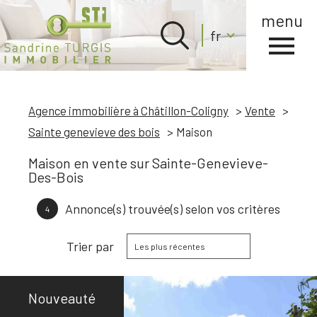
menu
Langue
fr
Langue
0
Accueil
fr
Agence immobilière à Châtillon-Coligny
Vente
Sainte genevieve des bois
Maison
Maison en vente sur Sainte-Genevieve-
Des-Bois
Annonce(s) trouvée(s) selon vos critères
4
Trier par
Les plus récentes
Nouveauté