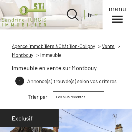
menu
Langue
fr
Langue
0
Accueil
fr
Agence immobilière à Châtillon-Coligny
Vente
Montbouy
Immeuble
Immeuble en vente sur Montbouy
Annonce(s) trouvée(s) selon vos critères
1
Trier par
Les plus récentes
Exclusif