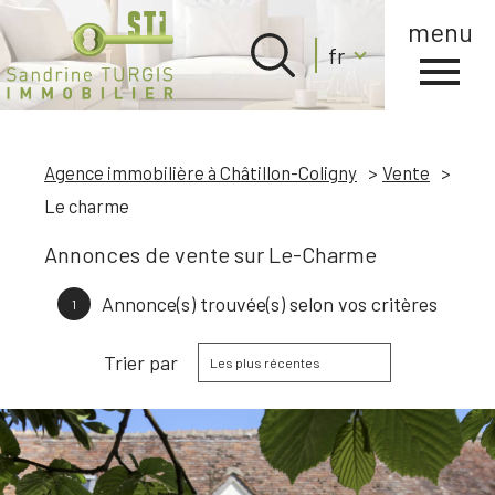
menu
Langue
fr
Langue
0
Accueil
fr
Agence immobilière à Châtillon-Coligny
Vente
Le charme
Annonces de vente sur Le-Charme
Annonce(s) trouvée(s) selon vos critères
1
Trier par
Les plus récentes