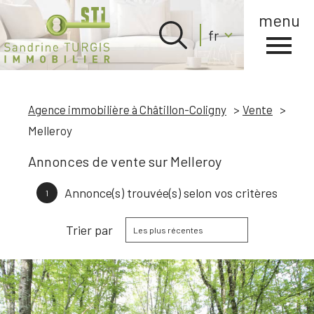
menu
Langue
fr
Langue
0
Accueil
fr
Agence immobilière à Châtillon-Coligny
Vente
Melleroy
Annonces de vente sur Melleroy
Annonce(s) trouvée(s) selon vos critères
1
Trier par
Les plus récentes