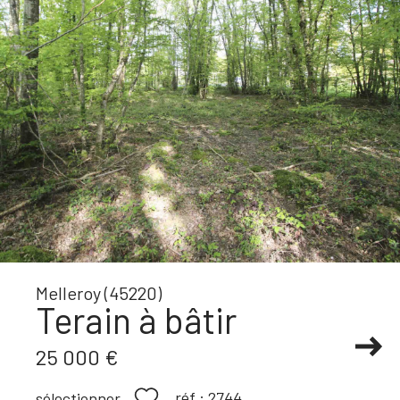
Melleroy (45220)
Terain à bâtir
25 000 €
réf :
2744
sélectionner