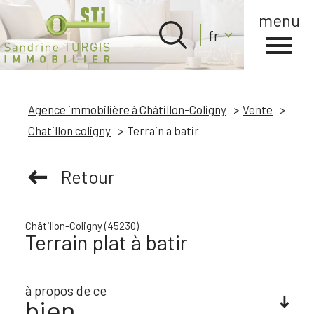
menu
Langue
fr
Langue
0
Accueil
fr
Agence immobilière à Châtillon-Coligny
Vente
Chatillon coligny
Terrain a batir
Retour
Châtillon-Coligny (45230)
Terrain plat à batir
à propos de ce
bien