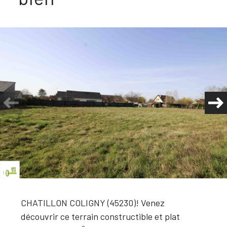
Plus d'informations
financières
Plus de
détails
la
copropriété
CHATILLON COLIGNY (45230)! Venez
découvrir ce terrain constructible et plat