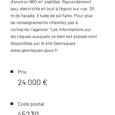
d'environ 960 m² viabilisé. Raccordement
eau, électricité et tout à l'égout sur rue. 30
Plus d'informations sur
m de facade. Etude de sol faite. Pour plus
le quartier
de renseignements n'hésitez pas à
contacter l'agence! “Les informations sur
les risques auxquels ce bien est exposé sont
disponibles sur le site Géorisques
www.georisques.gouv.fr
Prix
24 000 €
Code postal
45230